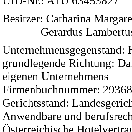
UID-Nr.: ATU 63453827
Besitzer: Catharina Margar
Gerardus Lambertus M
Unternehmensgegenstand: H
grundlegende Richtung: Dar
eigenen Unternehmens
Firmenbuchnummer: 2936
Gerichtsstand: Landesgeric
Anwendbare und berufsrecht
Österreichische Hotelvertr